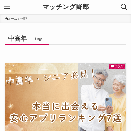
マッチング野郎
ホーム
中高年
中高年
– tag –
コラム