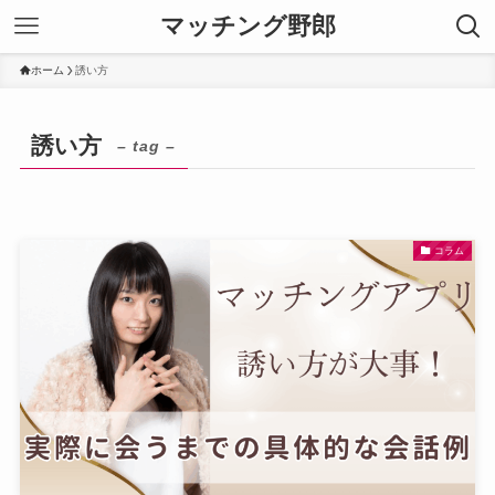
マッチング野郎
ホーム
誘い方
誘い方
– tag –
コラム