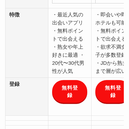
特徴
・最近人気の
・即会いや即
出会いアプリ
ホテルも可能
・無料ポイン
・無料ポイン
トで出会える
トで出会える
・熟女や年上
・欲求不満女
好きに最適 ・
子が多数登録
20代〜30代男
・JDから熟女
性が人気
まで層が広い
登録
無料登
無料登
録
録