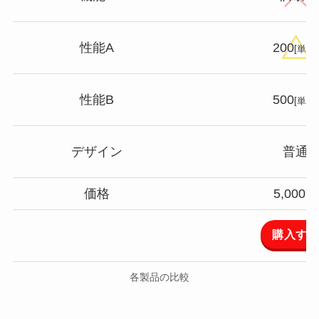
性能A
200
[単位]
性能B
500
[単位]
デザイン
普通
価格
5,000円
購入す
各製品の比較